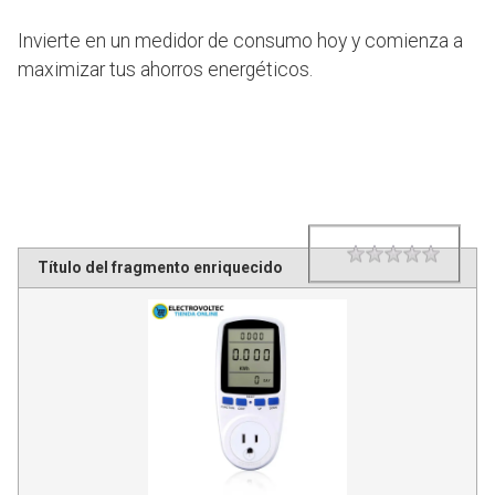
Invierte en un medidor de consumo hoy y comienza a
maximizar tus ahorros energéticos.
1 star
2 star
3 star
4 star
5 star
Rating
Título del fragmento enriquecido