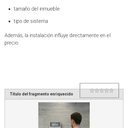
tamaño del inmueble
tipo de sistema
Además, la instalación influye directamente en el
precio.
1 star
2 star
3 star
4 star
5 star
Rating
Título del fragmento enriquecido